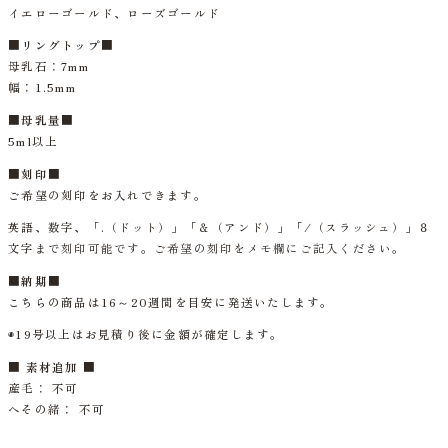
イエローゴールド、ローズゴールド
■
リングトップ
■
母乳石：7mm
幅：1.5mm
■
母乳量
■
5ml以上
■
刻印
■
ご
希望の刻印をお入れできます。
英語、数字、「.（ドット）」「＆（アンド）」「/（スラッシュ）」８
文字
まで刻印可能です。ご希望の刻印をメモ欄にご記入ください
。
■納期■
こちらの商品は16～20週間を目安に発送いたします。
◉19号以上はお見積り後に金額が確定します。
■ 素材追加 ■
産毛：
不可
へその緒： 不可