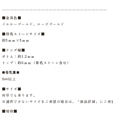
＿＿＿＿＿＿＿＿＿＿＿＿＿＿＿＿＿＿＿＿＿＿＿＿＿＿＿
■
金具色
■
イエローゴールド、ローズゴールド
■母乳ストーンサイズ■
約5ｍｍ×5ｍｍ
■リング幅■
ボトム：約1.2
ｍｍ
トップ：
約6ｍｍ（母乳ストーン含む）
■母乳量■
5ml以上
■サイズ■
何号でも承ります。
※選択できないサイズをご希望の場合は、「商品詳細」にご希
■刻印■