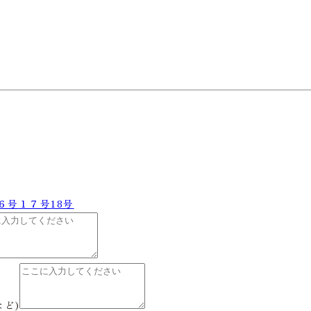
６号
１７号
18号
など)