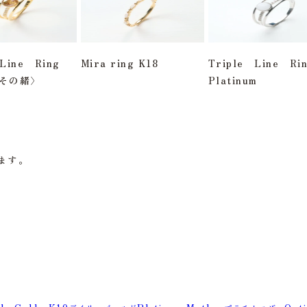
 Line Ring
Mira ring K18
Triple Line R
へその緒〉
Platinum
います。
。