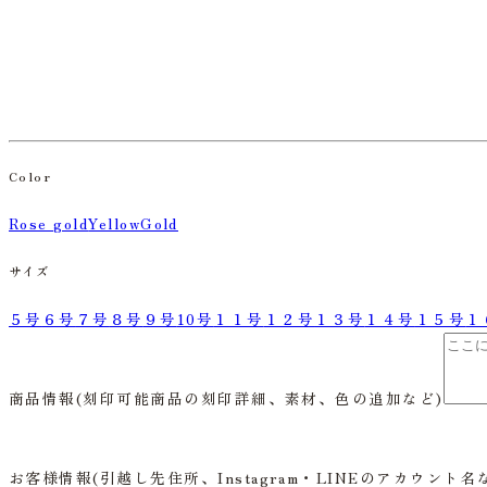
Color
Rose gold
YellowGold
サイズ
５号
６号
７号
８号
９号
10号
１１号
１２号
１３号
１４号
１５号
１
商品情報
(刻印可能商品の刻印詳細、素材、色の追加など)
お客様情報
(引越し先住所、Instagram・LINEのアカウント名