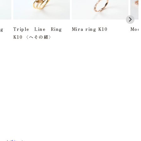
ing
Triple Line Ring
Mira ring K10
Moo
K10 〈へその緒〉