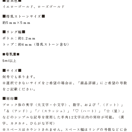
■
金具色
■
イエローゴールド、ローズゴールド
■母乳ストーンサイズ■
約5ｍｍ×5ｍｍ
■リング幅■
ボトム：約1.2
ｍｍ
トップ：
約6ｍｍ（母乳ストーン含む）
■母乳量■
5ml以上
■サイズ■
何号でも承ります。
※選択できないサイズをご希望の場合は、「商品詳細」にご希望の号数
をご記載ください。
■刻印■
ブロック体の英字（大文字・小文字）、数字、および「.（ドット）」
「＆（アンド）」「/（スラッシュ）」「♡（ハート）」「☆（星）」
などのシンプルな記号を使用した半角12文字以内の刻印が可能。（漢
字、カタカナ、ひらがな不可）
※スペースはカウントされません。スペース幅はリングの号数などに合