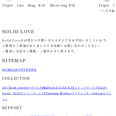
Triple Line Ring K10
Moon ring K18
Triple L
〈へその緒
SOLID LOVE
Solid Loveはお母さんの思いをカタチにするお手伝いをしています。
ご質問やご希望がありましたらお気軽にお問い合わせください。
一番良い方法をご提案・ご案内させて頂きます。
SITEMAP
HOME
ABOUT
NEWS
COLLECTION
All High Jewelry
Solid Gold K18
Daily
すべての商品
ソリッドゴールド
Gold K10
Platinum Mother
Option
デイリーゴールド
プラチナマザー
オプシ
ョン
SUPPORT