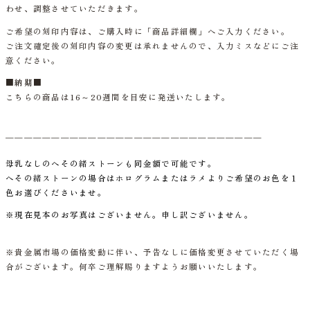
わせ、調整させていただきます。
ご希望の刻印内容は、ご購入時に「商品詳細欄」へご入力ください。
ご注文確定後の刻印内容の変更は承れませんので、入力ミスなどにご注
意ください。
■納期■
こちらの商品は16～20週間を目安に発送いたします。
＿＿＿＿＿＿＿＿＿＿＿＿＿＿＿＿＿＿＿＿＿＿＿＿＿＿＿＿
母乳なしのへその緒ストーンも同金額で可能です。
へその緒ストーンの場合はホログラムまたはラメよりご希望のお色を１
色お選びくださいませ。
※現在見本のお写真はございません。申し訳ございません。
※貴金属市場の価格変動に伴い、予告なしに価格変更させていただく場
合がございます。何卒ご理解賜りますようお願いいたします。