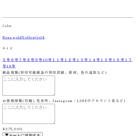
Color
Rose gold
YellowGold
サイズ
５号
６号
７号
８号
９号
10号
１１号
１２号
１３号
１４号
１５号
１６号
１７
号
18号
商品情報
(刻印可能商品の刻印詳細、素材、色の追加など)
お客様情報
(引越し先住所、Instagram・LINEのアカウント名など)
¥275,000
カートに追加する