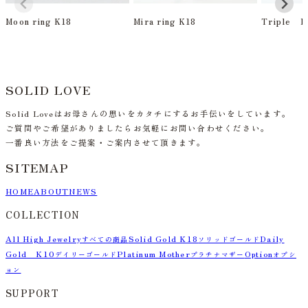
Moon ring K18
Mira ring K18
Triple L
SOLID LOVE
Solid Loveはお母さんの思いをカタチにするお手伝いをしています。
ご質問やご希望がありましたらお気軽にお問い合わせください。
一番良い方法をご提案・ご案内させて頂きます。
SITEMAP
HOME
ABOUT
NEWS
COLLECTION
All High Jewelry
Solid Gold K18
Daily
すべての商品
ソリッドゴールド
Gold K10
Platinum Mother
Option
デイリーゴールド
プラチナマザー
オプシ
ョン
SUPPORT