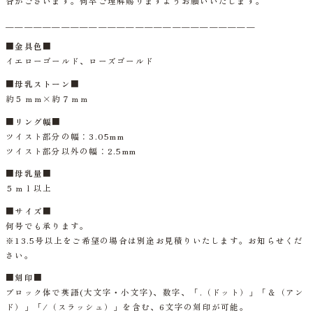
合がございます。何卒ご理解賜りますようお願いいたします。
＿＿＿＿＿＿＿＿＿＿＿＿＿＿＿＿＿＿＿＿＿＿＿＿＿＿＿
■
金具色
■
イエローゴールド、ローズゴールド
■
母乳ストーン
■
約５ｍｍ
×
約７ｍｍ
■
リング幅
■
ツイスト部分の幅：3.05mm
ツイスト部分以外の幅：2.5mm
■
母乳量
■
５ｍｌ以上
■
サイズ
■
何号でも承ります。
※13.5号以上をご希望の場合は別途お見積りいたします。お知らせくだ
さい。
■
刻印
■
ブロック体で英語
(
大文字・小文字
)
、数字、「
.
（ドット）」「＆（アン
ド）」「
/
（スラッシュ）」を含む、6文字の刻印が可能。