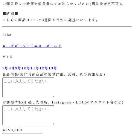
ご購入時にご希望を備考欄にてお知らせください
(
購入後変更不可
)
。
■納期■
こちらの商品は16～20週間を目安に発送いたします。
Color
ローズゴールド
イエローゴールド
サイズ
7号
8号
9号
10号
11号
12号
13号
商品情報
(刻印可能商品の刻印詳細、素材、色の追加など)
お客様情報
(引越し先住所、Instagram・LINEのアカウント名など)
¥250,800