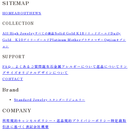
SITEMAP
HOME
ABOUT
NEWS
COLLECTION
All High Jewelry
Solid Gold K18
Daily
すべての商品
ソリッドゴールド
Gold K10
Platinum Mother
Option
デイリーゴールド
プラチナマザー
オプシ
ョン
SUPPORT
FAQ - よくあるご質問
誕生石
金属アレルギーについて
返品について
リン
グサイズ
オリジナルデザインについて
CONTACT
Brand
Standard Jewelry
スタンダードジュエリー
COMPANY
利用規約
キャンセルポリシー・返品規約
プライバシーポリシー
特定商取
引法に基づく表記
会社概要