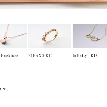
 Necklace
HINANO K10
Infinity K18
います。
。