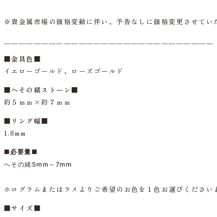
※貴金属市場の価格変動に伴い、予告なしに価格変更させてい
＿＿＿＿＿＿＿＿＿＿＿＿＿＿＿＿＿＿＿＿＿＿＿＿＿＿＿＿
■
金具色
■
イエローゴールド、ローズゴールド
■へその緒ストーン■
約５ｍｍ×約７ｍｍ
■リング幅■
1.8mm
■必要量■
へその緒5mm～7mm
ホログラムまたはラメよりご希望のお色を１色お選びください
■サイズ■