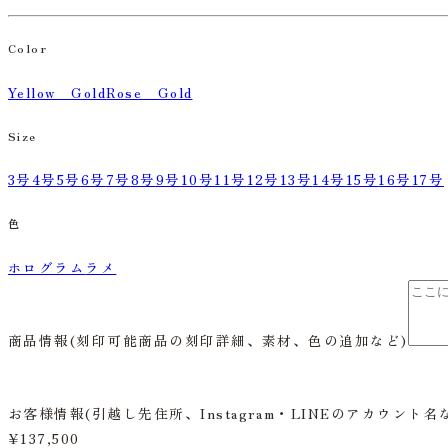
Color
Yellow Gold
Rose Gold
Size
3号
4号
5号
6号
7号
8号
9号
10号
11号
12号
13号
14号
15号
16号
17号
色
ホログラム
ラメ
商品情報
(刻印可能商品の刻印詳細、素材、色の追加など)
お客様情報
(引越し先住所、Instagram・LINEのアカウント名
¥137,500