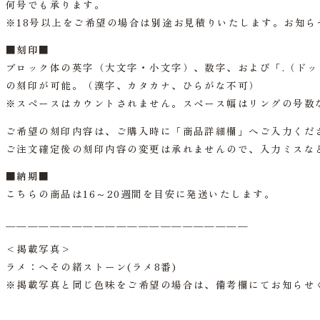
何号でも承ります。
※18号以上をご希望の場合は別途お見積りいたします。お知ら
■刻印■
ブロック体の英字（大文字・小文字）、数字、および「.（ドッ
の刻印が可能。（漢字、カタカナ、ひらがな不可）
※スペースはカウントされません。スペース幅はリングの号数
ご希望の刻印内容は、ご購入時に「商品詳細欄」へご入力くだ
ご注文確定後の刻印内容の変更は承れませんので、入力ミスな
■納期■
こちらの商品は16～20週間を目安に発送いたします。
＿＿＿＿＿＿＿＿＿＿＿＿＿＿＿＿＿＿＿＿＿＿
<掲載写真>
ラメ：へその緒ストーン(ラメ8番)
※掲載写真と同じ色味をご希望の場合は、備考欄にてお知らせ