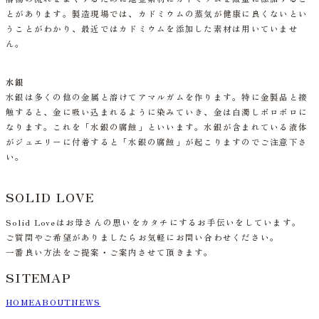
とがあります。製造現場では、カドミウムの蒸気が健康に良くないとい
うことがわかり、最近ではカドミウムを添加した素材は用いていませ
ん。
水銀
水銀は多くの他の金属と溶けてアマルガムを作ります。特に金製品と接
触すると、金に吸い込まれるように染みていき、金は白濁しボロボロに
なります。これを
「水銀の腐蝕」といいます。
水銀が含まれている液体
がジュエリーに付着すると「水銀の腐蝕」が起こりますのでご注意下さ
い。
SOLID LOVE
Solid Loveはお母さんの思いをカタチにするお手伝いをしています。
ご質問やご希望がありましたらお気軽にお問い合わせください。
一番良い方法をご提案・ご案内させて頂きます。
SITEMAP
HOME
ABOUT
NEWS