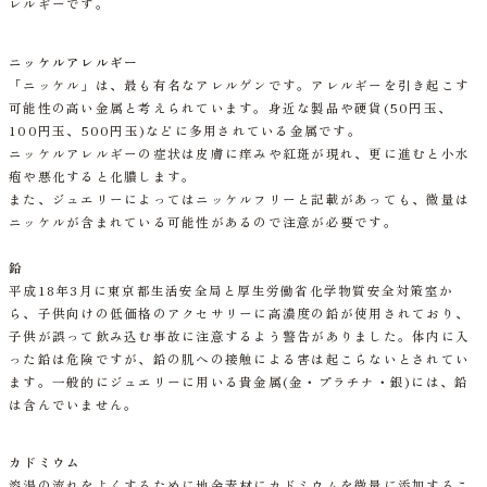
レルギーです。
ニッケルアレルギー
「ニッケル」は、最も有名なアレルゲンです。アレルギーを引き起こす
可能性の高い金属と考えられています。身近な製品や硬貨(50円玉、
100円玉、500円玉)などに多用されている金属です。
ニッケルアレルギーの症状は皮膚に痒みや紅斑が現れ、更に進むと小水
疱や悪化すると化膿します。
また、ジュエリーによってはニッケルフリーと記載があっても、微量は
ニッケルが含まれている可能性があるので注意が必要です。
鉛
平成18年3月に東京都生活安全局と厚生労働省化学物質安全対策室か
ら、子供向けの低価格のアクセサリーに高濃度の鉛が使用されており、
子供が誤って飲み込む事故に注意するよう警告がありました。体内に入
った鉛は危険ですが、鉛の肌への接触による害は起こらないとされてい
ます。一般的にジュエリーに用いる貴金属(金・プラチナ・銀)には、鉛
は含んでいません。
カドミウム
溶湯の流れをよくするために地金素材にカドミウムを微量に添加するこ