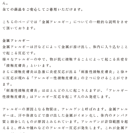
ん。
全ての商品をご安心してご着用いただけます。
こちらのページでは「金属アレルギー」についての一般的な説明をさせ
て頂いております。
金属アレルギー
金属アレルギーは汗などによって金属が溶け出し、体内に入り込むこと
で起こる反応です。
様々なアレルギーの中で、物が肌に接触することによって起こる炎症を
「接触皮膚炎」といいます。
さらに接触皮膚炎は急激に炎症反応が出る「刺激性接触皮膚炎」と徐々
に反応が現れる「アレルギー性接触皮膚炎」の２つに分けることができ
ます。
「刺激性接触皮膚炎」はほとんどの人に起こりえますが、「アレルギー
性接触皮膚炎」はアレルギー反応を起こす人のみ発症します。
アレルギーの原因となる物質は、アレルゲンと呼ばれます。金属アレル
ギーは、汗や体液などで溶け出した金属がイオン化し、体内のタンパク
質と結合したものが原因とみられています。アレルゲンが許容範囲を超
えると、痒みや腫れなどのアレルギー反応が発生します。これが金属ア