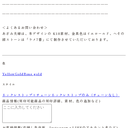
＿＿＿＿＿＿＿＿＿＿＿＿＿＿＿＿＿＿＿＿＿＿＿＿＿＿＿＿
＿＿＿＿＿＿＿＿＿＿＿＿＿＿＿＿＿＿＿＿＿＿＿＿＿＿＿＿
＜よくあるお問い合わせ＞
あざみ夫婦は、本デザインの K18素材、金具色はイエロールド、へその
緒ストーンは「ラメ7番」にて制作させていただいております。
色
YellowGold
Rose gold
スタイル
ネックレストップ＋チェーン
ネックレストップのみ（チェーンなし）
商品情報
(刻印可能商品の刻印詳細、素材、色の追加など)
お客様情報
(引越し先住所、Instagram・LINEのアカウント名など)