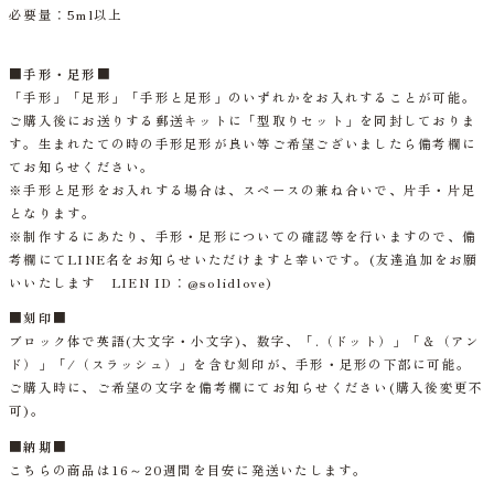
必要量：5ml以上
■
手形・足形
■
「手形」「足形」「手形と足形」のいずれかをお入れすることが可能。
ご購入後にお送りする郵送キットに「型取りセット」を同封しておりま
す。生まれたての時の手形足形が良い等ご希望ございましたら備考欄に
てお知らせください。
※
手形と足形をお入れする場合は、スペースの兼ね合いで、片手・片足
となります。
※
制作するにあたり、手形・足形についての確認等を行いますので、備
考欄にて
LINE
名をお知らせいただけますと幸いです。
(
友達追加をお願
いいたします
LIEN ID
：
@solidlove)
■刻印■
ブロック体で英語(大文字・小文字)、数字、「.（ドット）」「＆（アン
ド）」「/（スラッシュ）」を含む刻印が、手形・足形の下部に可能。
ご購入時に、ご希望の文字を備考欄にてお知らせください(購入後変更不
可)。
■納期■
こちらの商品は16～20週間を目安に発送いたします。